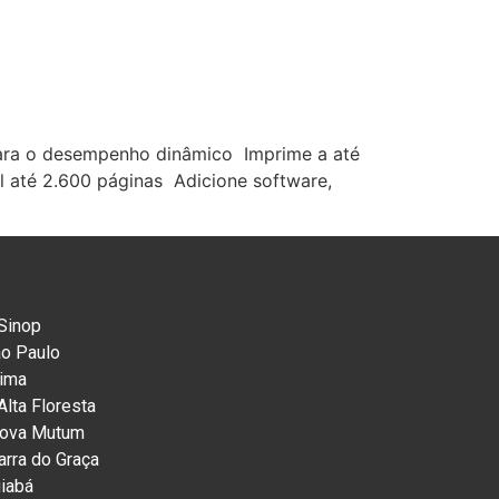
para o desempenho dinâmico Imprime a até
 até 2.600 páginas Adicione software,
Sinop
ão Paulo
Lima
lta Floresta
Nova Mutum
arra do Graça
iabá